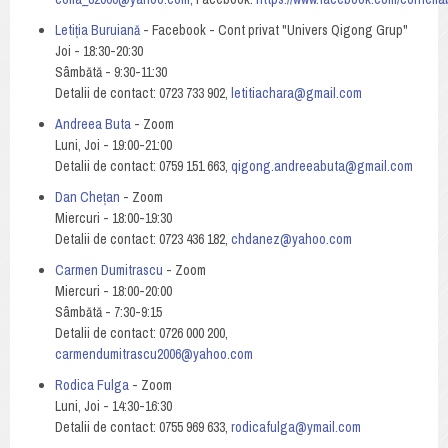
Letiția Buruiană
- Facebook - Cont privat "Univers Qigong Grup"
Joi - 18:30-20:30
Sâmbătă - 9:30-11:30
Detalii de contact: 0723 733 902,
letitiachara@gmail.com
Andreea Buta
- Zoom
Luni, Joi - 19:00-21:00
Detalii de contact: 0759 151 663,
qigong.andreeabuta@gmail.com
Dan Chețan
- Zoom
Miercuri - 18:00-19:30
Detalii de contact: 0723 436 182,
chdanez@yahoo.com
Carmen Dumitrascu
- Zoom
Miercuri - 18:00-20:00
Sâmbătă - 7:30-9:15
Detalii de contact: 0726 000 200,
carmendumitrascu2006@yahoo.com
Rodica Fulga
- Zoom
Luni, Joi - 14:30-16:30
Detalii de contact: 0755 969 633,
rodicafulga@ymail.com