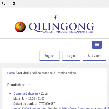
English
Login
Site vechi
Home
Activități
Săli de practică
Practică online
Practică online
Cornelia Balassan
- Zoom
Marți, Joi - 19:00 - 21:00
Detalii de contact: 0727 900 087,
colia_82000@yahoo.com
,
Facebook:
https://www.facebook.com/corneli