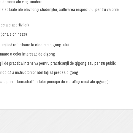
te domenii ale vieţii moderne:
telectuale ale elevilor şi studenţilor, cultivarea respectului pentru valorile
ce ale sportivilor)
diţionale chineze)
inţifică referitoare la efectele qigong-ului
rmare a celor interesaţi de qigong
gii de practică intensivă pentru practicanţii de qigong sau pentru public
riodică a instructorilor abilitaţi să predea qigong
te prin intermediul înaltelor principii de morală şi etică ale qigong-ului