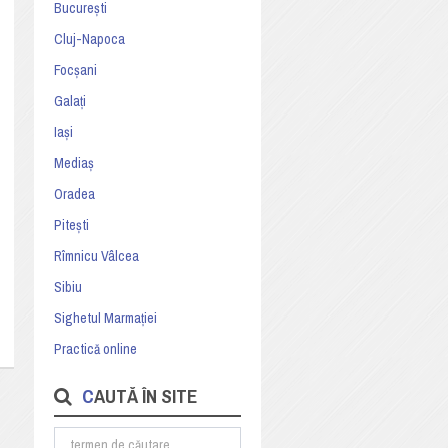
București
Cluj-Napoca
Focșani
Galați
Iași
Mediaș
Oradea
Pitești
Rîmnicu Vâlcea
Sibiu
Sighetul Marmației
Practică online
CAUTĂ ÎN SITE