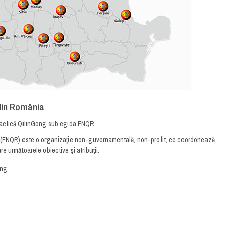
din România
practică QilinGong sub egida FNQR.
 (FNQR) este o organizaţie non-guvernamentală, non-profit, ce coordonează
are următoarele obiective şi atribuţii:
ong