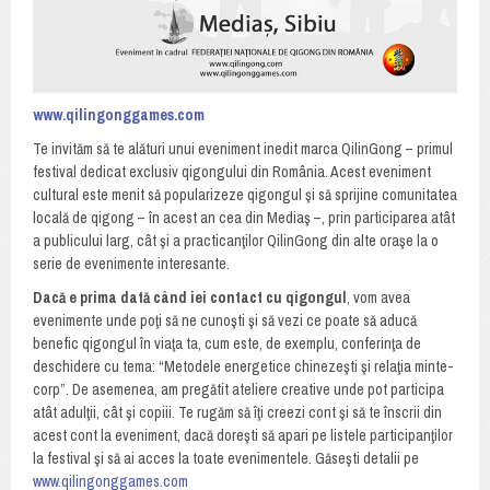
www.qilingonggames.com
Te invităm să te alături unui eveniment inedit marca QilinGong – primul
festival dedicat exclusiv qigongului din România. Acest eveniment
cultural este menit să popularizeze qigongul şi să sprijine comunitatea
locală de qigong – în acest an cea din Mediaş –, prin participarea atât
a publicului larg, cât şi a practicanţilor QilinGong din alte oraşe la o
serie de evenimente interesante.
Dacă e prima dată când iei contact cu qigongul
, vom avea
evenimente unde poţi să ne cunoşti şi să vezi ce poate să aducă
benefic qigongul în viaţa ta, cum este, de exemplu, conferinţa de
deschidere cu tema: “Metodele energetice chinezeşti şi relaţia minte-
corp”. De asemenea, am pregătit ateliere creative unde pot participa
atât adulţii, cât şi copiii. Te rugăm să îţi creezi cont şi să te înscrii din
acest cont la eveniment, dacă doreşti să apari pe listele participanţilor
la festival şi să ai acces la toate evenimentele. Găseşti detalii pe
www.qilingonggames.com