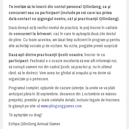
Te invităm să te înscrii din contul personal QilinGong, ca şi
concurent sau ca participant (include pe cei care iau prima
dată contact cu qigongul nostru, cât şi practicanţii QilinGong).
Dacă doreşti să îţi verifici nivelul de practică, te poţi înscrie în calitate
de
concurent
la Întreceri
, caz în care te aşteaptă două zile destul
de pline. Cu toate acestea, am lăsat timp suficient în program şi pentru
alte activităţi sociale şi de vizitare. Nu ezita, pregătim premii surpriză!
Dacă eşti dintre practicanţii Şcolii noastre
, înscrie-te ca
participant.
Festivalul e o ocazie excelentă să mai afli informaţii noi,
să cunoşti oameni noi din cadrul Şcolii, să practici şi, nu în ultimul
rând, să te distrezi. Vom avea tur ghidat al oraşului şi ne dorim să
organizăm şi o petrecere.
Programul complet, opţiunile de cazare (atenţie, la unele se va plăti
anticipat până în 30 septembrie, deoarece din 1 octombrie se măresc
preţurile), premiile şi toate celelalte detalii, inclusiv legate de înscriere,
le găseşti pe site-ul
www.qilingonggames.com
.
Te aşteptăm cu drag!
Echipa QilinGong Annual Games