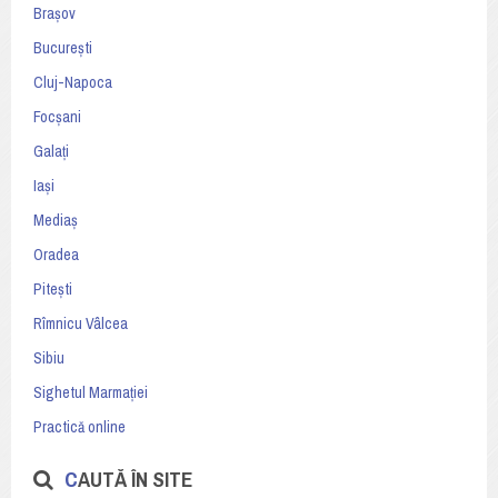
Brașov
București
Cluj-Napoca
Focșani
Galați
Iași
Mediaș
Oradea
Pitești
Rîmnicu Vâlcea
Sibiu
Sighetul Marmației
Practică online
CAUTĂ ÎN SITE