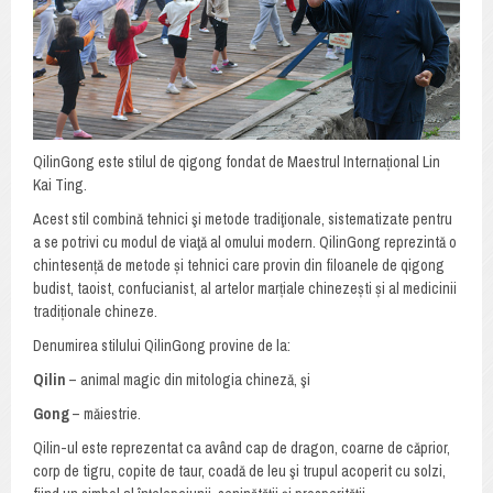
QilinGong este stilul de qigong fondat de Maestrul Internațional Lin
Kai Ting.
Acest stil combină tehnici şi metode tradiţionale, sistematizate pentru
a se potrivi cu modul de viaţă al omului modern. QilinGong reprezintă o
chintesență de metode și tehnici care provin din filoanele de qigong
budist, taoist, confucianist, al artelor marțiale chinezești și al medicinii
tradiționale chineze.
Denumirea stilului QilinGong provine de la:
Qilin
– animal magic din mitologia chineză, şi
Gong
– măiestrie.
Qilin-ul este reprezentat ca având cap de dragon, coarne de căprior,
corp de tigru, copite de taur, coadă de leu şi trupul acoperit cu solzi,