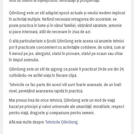
fiind un simbol al înţelepciunii, seninătăţii şi prosperităţii.
QilinGong este un stil adaptat epocii actuale și omului modern implicat
în activități multiple. Nefiind necesară retragerea din societate, se
poate practica în lume și în sânul familiei, obținând sănătate, armonie
și pace interioară, atât de necesare în ziua de azi.
O altă particularitate a Școlii QilinGong este aceea că anumite tehnici
pot fi practicate concomitent cu activităţile cotidiene, de rutină, cum ar
fi mersul pe jos, alergatul, statul în picioare, statul pe scaun sau chiar
în timpul somnului.
QilinGong este un stil de qigong ce poate fi practicat 24 de ore din 24,
cultivându-ne astfel viața în fiecare clipă.
Tehnicile ce fac parte din acest stil sunt foarte avansate, de un înalt
nivel, permițând avansarea rapidă în practică.
Mai presus însă de orice tehnică, QilinGong este un mod de viaţă
bazat pe principii şi valori universale ale umanităţii: moralitate, respect
pentru viaţă, dragoste şi compasiune pentru semeni.
Află mai multe despre
Tehnicile QilinGong
.