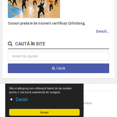
Cursuri predate de trainerii certificați QilinGong.
Detalii...
CAUTĂ ÎN SITE
Caută
Site-ul qilingong.com utilizează fișiere de tip cookies
pentru o mai bună experiență de navigare.
Detalii
©2023 Federația Națională de Qigong din România
+40 769 055 990,
office@qilingong.com
Accept