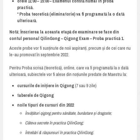
orele 11:00 – 15:00 – Examenul constă numai în proba
practică.
* Proba teoretică (eliminatorie) va fi programată la o dată
ulterioară.
Notă: Înscrierea la aceasta etapă de examinare se face din
contul personal QilinGong – Qigong Exam – Proba practică 1.
Aceste probe vor fi susținute de noii aspiranți, precum și de cei care nu
le-au promovat în septembrie 2022.
Pentru Proba scrisă (teoretică), online, care va fi programată la o dată
ulterioară, subiectele vor fi alese din noțiunile predate de Maestru la:
cursurile de inițiere în Qigong
(7 sau 9 zile)
taberele de Qigong
noile tipuri de cursuri din 2022
Învățături qigong pentru sănătate, bunăstare și dragoste;
Câteva secrete în practica QilinGong;
Întrebări & răspunsuri în practica QilinGong.