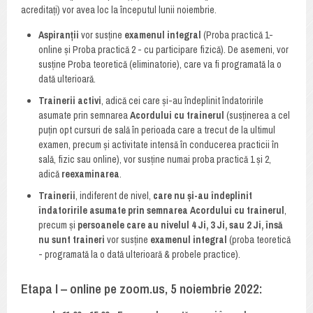
acreditați) vor avea loc la începutul lunii noiembrie.
Aspiranții
vor susține
examenul integral
(Proba practică 1-
online și Proba practică 2 - cu participare fizică). De asemeni, vor
susține Proba teoretică (eliminatorie), care va fi programată la o
dată ulterioară.
Trainerii activi
, adică cei care și-au îndeplinit îndatoririle
asumate prin semnarea
Acordului cu trainerul
(susținerea a cel
puțin opt cursuri de sală în perioada care a trecut de la ultimul
examen, precum și activitate intensă în conducerea practicii în
sală, fizic sau online), vor susține numai proba practică 1 și 2,
adică
reexaminarea
.
Trainerii
, indiferent de nivel,
care nu și-au îndeplinit
îndatoririle asumate prin semnarea Acordului cu trainerul
,
precum și
persoanele care au nivelul 4 Ji, 3 Ji, sau 2 Ji, însă
nu sunt traineri
vor susține
examenul integral
(proba teoretică
- programată la o dată ulterioară & probele practice).
Etapa I – online pe zoom.us, 5 noiembrie 2022: