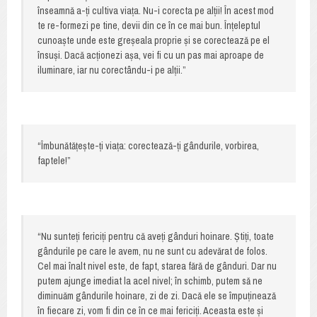
înseamnă a-ți cultiva viața. Nu-i corecta pe alții! În acest mod
te re-formezi pe tine, devii din ce în ce mai bun. Înțeleptul
cunoaște unde este greșeala proprie și se corectează pe el
însuși. Dacă acționezi așa, vei fi cu un pas mai aproape de
iluminare, iar nu corectându-i pe alții.”
“Îmbunătățește-ți viața: corectează-ți gândurile, vorbirea,
faptele!”
“Nu sunteți fericiți pentru că aveți gânduri hoinare. Știți, toate
gândurile pe care le avem, nu ne sunt cu adevărat de folos.
Cel mai înalt nivel este, de fapt, starea fără de gânduri. Dar nu
putem ajunge imediat la acel nivel; în schimb, putem să ne
diminuăm gândurile hoinare, zi de zi. Dacă ele se împuținează
în fiecare zi, vom fi din ce în ce mai fericiți. Aceasta este și