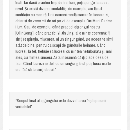
înalt. Iar dacă practici timp de trei luni, poți ajunge la acest
nivel. Și există diverse modalități: de exemplu, am făcut
meditație cu mantră. Unii oameni recită mantre în fiecare zi,
chiar și de zece mii de ori pe zi, de exemplu: Om Mani Padme
Hum. Sau, de exemplu, când practici qigongul nostru
[QilinGong], când practici Yi Jin Jing, ai o minte coerentă: îți
simți respirația, mișcarea, ai un singur gând. De aceea te simți
atât de bine, pentru că scapi de gândurile hoinare. Când
lucrezi, la fel, trebuie să lucrezi cu mintea netulburată și, mai
ales, cu mintea sinceră. Asta înseamnă că îți place ceea ce
faci. Când lucrezi astfel, cu un singur gând, poți lucra multe
ore fără să te simți obosit.”
“Scopul final al qigongului este dezvoltarea înțelepciunii
veritabile!”