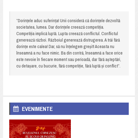
”Dorințele aduc suferința! Unii consideră că dorințele dezvoltă
societatea, lumea. Dar dorințele creează competiția.
Competiția implică luptă. Lupta creează conflictul. Conflictul
generează război. Războiul generează distrugerea. A trăi fără
dorințe este calea! Dar, să nu înțelegem greșit! Aceasta nu
înseamnă a nu face nimic. Ba din contră, înseamnă a face orice
este nevoie în fiecare moment sau perioadă, dar fără așteptări,
cu detașare, cu bucurie, fără competiție, fără luptă și conflict”.
EVENIMENTE