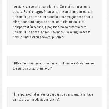
“Astăzi v-am vorbit despre fericire. Cel mai înalt nivel este
acesta: Eu mă integrez în univers. Universul sunt eu, eu sunt
universul! De aceea sunt puternic! Dacă mă gândesc doar la
mine, dacă sunt atașat de acest corp mic, atunci sunt
neimportant. În schimb, îți poți imagina ce puternic este
universul! De aceea, ar trebui să încerci să ajungi la acest
nivel. Atunci ești cu adevărat puternic!”
”Plăcerile și bucuriile lumești nu constituie adevărata fericire.
Ele sunt și sursa suferințelor!”
”În timpul meditației, atunci când uiți de persoana ta, își face
simțită prezența adevărata fericire”.