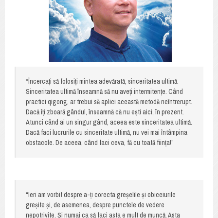
“Încercați să folosiți mintea adevărată, sinceritatea ultimă.
Sinceritatea ultimă înseamnă să nu aveți intermitențe. Când
practici qigong, ar trebui să aplici această metodă neîntrerupt.
Dacă îți zboară gândul, înseamnă că nu ești aici, în prezent.
Atunci când ai un singur gând, aceea este sinceritatea ultimă.
Dacă faci lucrurile cu sinceritate ultimă, nu vei mai întâmpina
obstacole. De aceea, când faci ceva, fă cu toată ființa!”
“Ieri am vorbit despre a-ți corecta greșelile și obiceiurile
greșite și, de asemenea, despre punctele de vedere
nepotrivite. Și numai ca să faci asta e mult de muncă. Asta