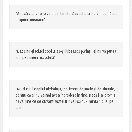
”Adevărata fericire vine din binele făcut altora, nu din cel făcut
propriei persoane”.
”Dacă nu-ți educi copilul să-și iubească părinții, el nu va putea
iubi pe nimeni niciodată”.
”Nu-ți minți copilul niciodată, indiferent de motiv și de situație,
pentru că el nu va mai avea încredere în tine. Dacă i-ai promis
ceva, ține-te de cuvânt! Astfel îl înveți să nu-i mintă nici el pe
alții”.