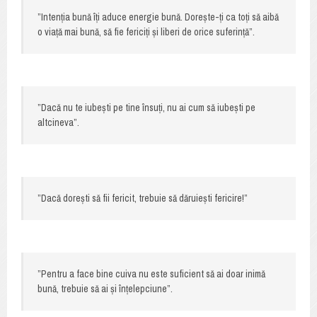
”Intenția bună îți aduce energie bună. Dorește-ți ca toți să aibă
o viață mai bună, să fie fericiți și liberi de orice suferință”.
”Dacă nu te iubești pe tine însuți, nu ai cum să iubești pe
altcineva”.
”Dacă dorești să fii fericit, trebuie să dăruiești fericire!”
”Pentru a face bine cuiva nu este suficient să ai doar inimă
bună, trebuie să ai și înțelepciune”.