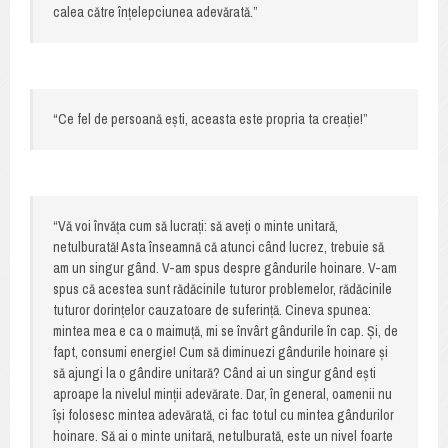
calea către înțelepciunea adevărată.”
“Ce fel de persoană ești, aceasta este propria ta creație!”
“Vă voi învăța cum să lucrați: să aveți o minte unitară,
netulburată! Asta înseamnă că atunci când lucrez, trebuie să
am un singur gând. V-am spus despre gândurile hoinare. V-am
spus că acestea sunt rădăcinile tuturor problemelor, rădăcinile
tuturor dorințelor cauzatoare de suferință. Cineva spunea:
mintea mea e ca o maimuță, mi se învârt gândurile în cap. Și, de
fapt, consumi energie! Cum să diminuezi gândurile hoinare și
să ajungi la o gândire unitară? Când ai un singur gând ești
aproape la nivelul minții adevărate. Dar, în general, oamenii nu
își folosesc mintea adevărată, ci fac totul cu mintea gândurilor
hoinare. Să ai o minte unitară, netulburată, este un nivel foarte