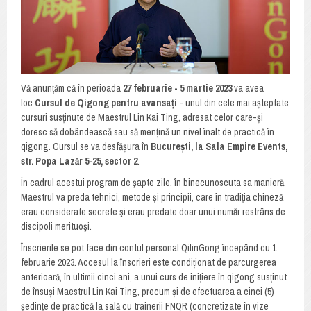
Vă anunțăm că în perioada
27 februarie - 5 martie 2023
va avea
loc
Cursul de Qigong pentru avansați
- unul din cele mai așteptate
cursuri susținute de Maestrul Lin Kai Ting, adresat celor care-și
doresc să dobândească sau să mențină un nivel înalt de practică în
qigong. Cursul se va desfășura în
București, la Sala Empire Events,
str. Popa Lazăr 5-25, sector 2
.
În cadrul acestui program de şapte zile, în binecunoscuta sa manieră,
Maestrul va preda tehnici, metode și principii, care în tradiția chineză
erau considerate secrete şi erau predate doar unui număr restrâns de
discipoli merituoşi.
Înscrierile se pot face din contul personal QilinGong începând cu 1
februarie 2023. Accesul la înscrieri este condiționat de parcurgerea
anterioară, în ultimii cinci ani, a unui curs de inițiere în qigong susținut
de însuși Maestrul Lin Kai Ting, precum și de efectuarea a cinci (5)
ședințe de practică la sală cu trainerii FNQR (concretizate în vize