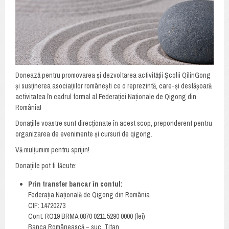
Donează pentru promovarea și dezvoltarea activității Școlii QilinGong
și susținerea asociațiilor românești ce o reprezintă, care-și desfășoară
activitatea în cadrul formal al Federației Naționale de Qigong din
România!
Donațiile voastre sunt direcționate în acest scop, preponderent pentru
organizarea de evenimente și cursuri de qigong.
Vă mulțumim pentru sprijin!
Donațiile pot fi făcute:
Prin transfer bancar în contul:
Federația Națională de Qigong din România
CIF: 14720273
Cont: RO19 BRMA 0870 0211 5290 0000 (lei)
Banca Românească – suc. Titan