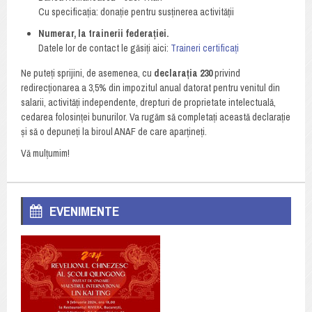
Cu specificația: donație pentru susținerea activității
Numerar, la trainerii federației.
Datele lor de contact le găsiți aici:
Traineri certificați
Ne puteți sprijini, de asemenea, cu
declarația 230
privind
redirecționarea a 3,5% din impozitul anual datorat pentru venitul din
salarii, activități independente, drepturi de proprietate intelectuală,
cedarea folosinței bunurilor. Va rugăm să completați această declarație
și să o depuneți la biroul ANAF de care aparțineți.
Vă mulțumim!
EVENIMENTE