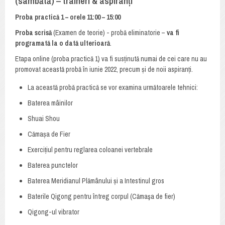
(sâmbătă) – traineri & aspiranți
Proba practică 1 – orele 11:00 – 15:00
Proba scrisă
(Examen de teorie) - probă eliminatorie –
va fi
programată la o dată ulterioară
.
Etapa online (proba practică 1) va fi susținută numai de cei care nu au
promovat această probă în iunie 2022, precum și de noii aspiranți.
La această probă practică se vor examina următoarele tehnici:
Baterea mâinilor
Shuai Shou
Cămașa de Fier
Exercițiul pentru reglarea coloanei vertebrale
Baterea punctelor
Baterea Meridianul Plămânului și a Intestinul gros
Baterile Qigong pentru întreg corpul (Cămaşa de fier)
Qigong-ul vibrator