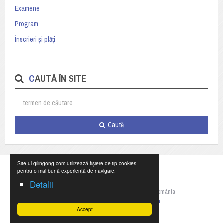
Examene
Program
Înscrieri și plăți
CAUTĂ ÎN SITE
Caută
Site-ul qilingong.com utilizează fișiere de tip cookies
pentru o mai bună experiență de navigare.
Detalii
©2023 Federația Națională de Qigong din România
+40 769 055 990,
office@qilingong.com
Accept