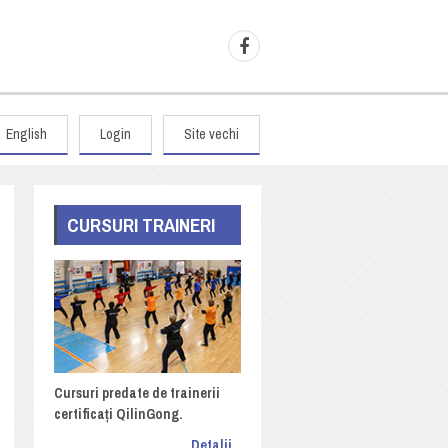
English
Login
Site vechi
CURSURI TRAINERI
Cursuri predate de trainerii
certificați QilinGong.
Detalii...