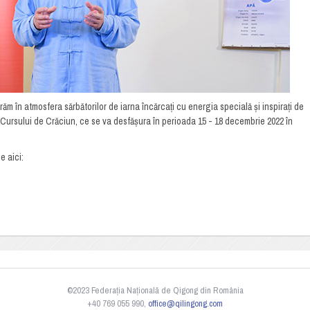
răm în atmosfera sărbătorilor de iarna încărcați cu energia specială și inspirați de
 Cursului de Crăciun, ce se va desfășura în perioada 15 - 18 decembrie 2022 în
e aici:
©2023 Federația Națională de Qigong din România
+40 769 055 990,
office@qilingong.com