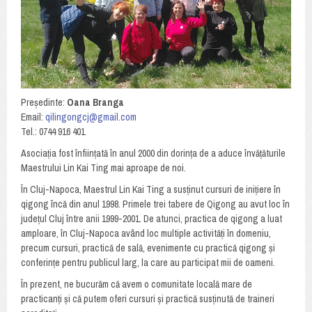
Președinte:
Oana Branga
Email:
qilingongcj@gmail.com
Tel.: 0744 916 401
Asociația fost înființată în anul 2000 din dorința de a aduce învățăturile
Maestrului Lin Kai Ting mai aproape de noi.
În Cluj-Napoca, Maestrul Lin Kai Ting a susținut cursuri de inițiere în
qigong încă din anul 1998. Primele trei tabere de Qigong au avut loc în
județul Cluj între anii 1999-2001. De atunci, practica de qigong a luat
amploare, în Cluj-Napoca având loc multiple activități în domeniu,
precum cursuri, practică de sală, evenimente cu practică qigong și
conferințe pentru publicul larg, la care au participat mii de oameni.
În prezent, ne bucurăm că avem o comunitate locală mare de
practicanți și că putem oferi cursuri și practică susținută de traineri