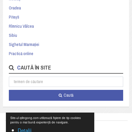
Oradea
Pitești
Rîmnicu Vâlcea
Sibiu
Sighetul Marmației
Practică online
CAUTĂ ÎN SITE
Caută
Site-ul qilingong.com utilizează fișiere de tip cookies
pentru o mai bună experiență de navigare.
Detalii