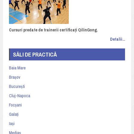
Cursuri predate de trainerii certificați QilinGong.
Detalii...
SĂLI DE PRACTICĂ
Baia Mare
Brașov
București
Cluj-Napoca
Focșani
Galați
Iași
Mediaș