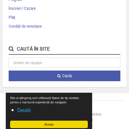
Înscrieri / Cazare
Plăți
Condiții de renunțare
CAUTĂ ÎN SITE
Caută
Site-ul qilingong.com utilizează fișiere de tip cookies
pentru o mai bună experiență de navigare.
Detalii
©2023 Federația Națională de Qigong din România
+40 769 055 990,
office@qilingong.com
Accept