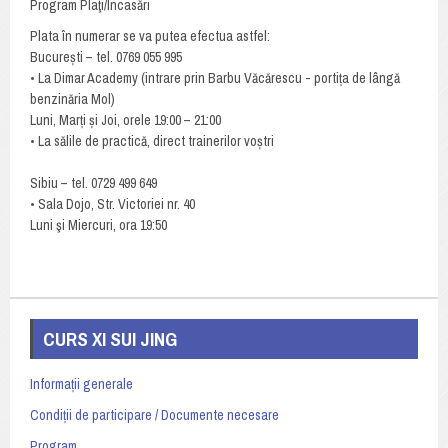
Program Plaţi/Încasări
Plata în numerar se va putea efectua astfel:
București – tel. 0769 055 995
• La Dimar Academy (intrare prin Barbu Văcărescu - portița de lângă
benzinăria Mol)
Luni, Marți și Joi, orele 19:00 – 21:00
• La sălile de practică, direct trainerilor voștri
Sibiu – tel. 0729 499 649
• Sala Dojo, Str. Victoriei nr. 40
Luni şi Miercuri, ora 19:50
CURS XI SUI JING
Informații generale
Condiții de participare / Documente necesare
Program