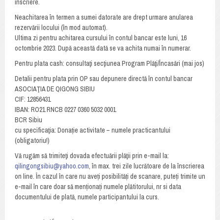
înscriere.
Neachitarea în termen a sumei datorate are drept urmare anularea
rezervării locului (în mod automat).
Ultima zi pentru achitarea cursului în contul bancar este luni, 16
octombrie 2023. După această dată se va achita numai în numerar.
Pentru plata cash: consultaţi secţiunea Program Plăţi/Încasări (mai jos)
Detalii pentru plata prin OP sau depunere directă în contul bancar
ASOCIAŢIA DE QIGONG SIBIU
CIF: 12856431
IBAN: RO21 RNCB 0227 0360 5032 0001
BCR Sibiu
cu specificaţia: Donație activitate – numele practicantului
(obligatoriu!)
Vă rugăm să trimiteţi dovada efectuării plăţii prin e-mail la:
qilingongsibiu@yahoo.com
, în max. trei zile lucrătoare de la înscrierea
on line. În cazul în care nu aveți posibilități de scanare, puteți trimite un
e-mail în care doar să menționați numele plătitorului, nr si data
documentului de plată, numele participantului la curs.