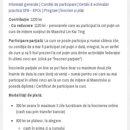
Informații generale
|
Condiții de participare
|
Detalii & echivalări
practică SPA - SPOL
|
Program
|
Înscrieri și plăți
Contribuție
: 1220 lei
- Cu reducere
: 1120 lei - persoanele care au participat la cel puţin un
curs de inițiere susţinut de Maestrul Lin Kai Ting
Participare parţială
: La curs se poate participa şi numai câteva zile,
cu condiţia de a mai fi participat cel puţin o dată, integral, la un astfel
de curs și să fi fost prezent la cel puțin una dintre activitățile federației
în ultimii cinci ani. (click pe "Înscrieri parţiale")
Înscrierile parţiale on line se pot face doar cu maximum două zile
înainte de data la care doriţi să veniţi – numai pentru cei care au mai
participat în ultimii cinci ani la un curs de iniţiere al Maestrului și
posedă diplomă / Certificat de participare la curs.
Modalităţi de plată:
300 lei avans în maximum 3 zile lucrătoare de la înscrierea online
(cash sau prin transfer bancar)
920 lei se plătesc, la alegere:
cash în prima zi a cursului