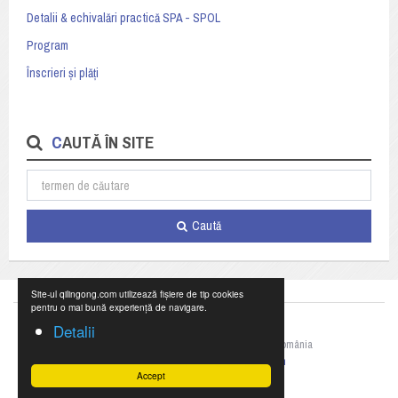
Detalii & echivalări practică SPA - SPOL
Program
Înscrieri și plăți
CAUTĂ ÎN SITE
Caută
Site-ul qilingong.com utilizează fișiere de tip cookies
pentru o mai bună experiență de navigare.
Detalii
©2023 Federația Națională de Qigong din România
+40 769 055 990,
office@qilingong.com
Accept