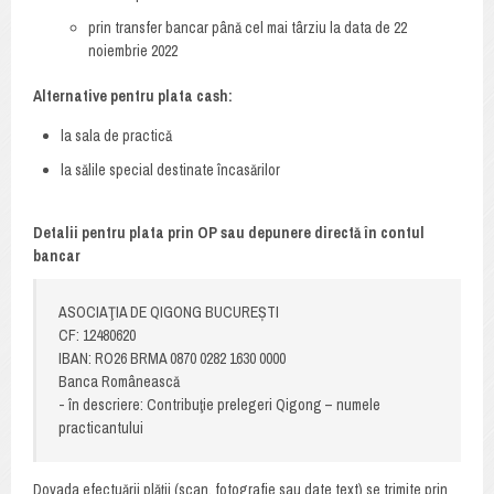
prin transfer bancar până cel mai târziu la data de 22
noiembrie 2022
Alternative pentru plata cash:
la sala de practică
la sălile special destinate încasărilor
Detalii pentru plata prin OP sau depunere directă în contul
bancar
ASOCIAŢIA DE QIGONG BUCUREȘTI
CF: 12480620
IBAN: RO26 BRMA 0870 0282 1630 0000
Banca Românească
- în descriere: Contribuţie prelegeri Qigong – numele
practicantului
Dovada efectuării plăţii (scan, fotografie sau date text) se trimite prin