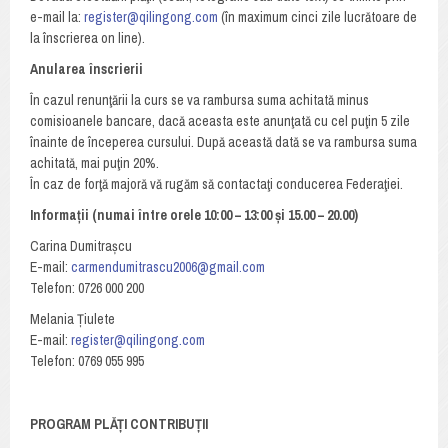
e-mail la:
register@qilingong.com
(în maximum cinci zile lucrătoare de
la înscrierea on line).
Anularea înscrierii
În cazul renunţării la curs se va rambursa suma achitată minus
comisioanele bancare, dacă aceasta este anunţată cu cel puţin 5 zile
înainte de începerea cursului. După această dată se va rambursa suma
achitată, mai puţin 20%.
În caz de forţă majoră vă rugăm să contactaţi conducerea Federaţiei.
Informații (numai între orele 10:00 – 13:00 și 15.00 – 20.00)
Carina Dumitrașcu
E-mail:
carmendumitrascu2006@gmail.com
Telefon: 0726 000 200
Melania Țiulete
E-mail:
register@qilingong.com
Telefon: 0769 055 995
PROGRAM PLĂȚI CONTRIBUȚII