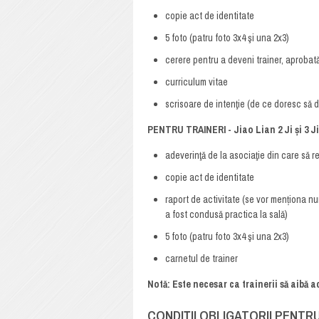
copie act de identitate
5 foto (patru foto 3x4 şi una 2x3)
cerere pentru a deveni trainer, aprobat
curriculum vitae
scrisoare de intenţie (de ce doresc să 
PENTRU TRAINERI - Jiao Lian 2 Ji și 3 Ji
adeverinţă de la asociaţie din care să re
copie act de identitate
raport de activitate (se vor menționa nu
a fost condusă practica la sală)
5 foto (patru foto 3x4 şi una 2x3)
carnetul de trainer
Notă: Este necesar ca trainerii să aibă a
CONDIȚII OBLIGATORII PENTR