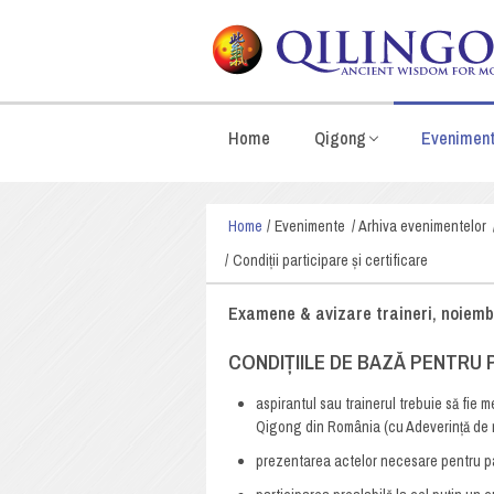
Home
Qigong
Evenimen
Home
Evenimente
Arhiva evenimentelor
Condiții participare și certificare
Examene & avizare traineri, noiembri
CONDIȚIILE DE BAZĂ PENTRU 
aspirantul sau trainerul trebuie să fie 
Qigong din România (cu Adeverință de
prezentarea actelor necesare pentru p