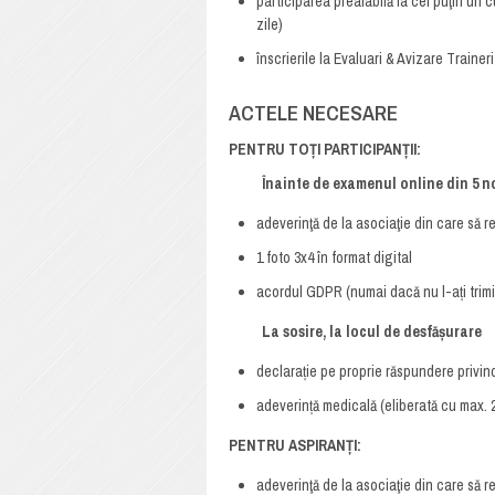
participarea prealabilă la cel puţin un 
zile)
înscrierile la Evaluari & Avizare Traine
ACTELE NECESARE
PENTRU TOȚI PARTICIPANȚII:
Înainte de examenul online din 5 no
adeverinţă de la asociaţie din care să re
1 foto 3x4 în format digital
acordul GDPR (numai dacă nu l-ați trimi
La sosire, la locul de desfășurare
declarație pe proprie răspundere privind
adeverință medicală (eliberată cu max. 
PENTRU ASPIRANȚI:
adeverinţă de la asociaţie din care să r