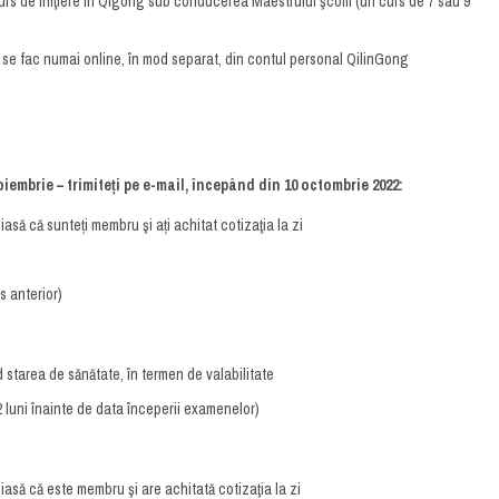
curs de iniţiere în Qigong sub conducerea Maestrului şcolii (un curs de 7 sau 9
ri se fac numai online, în mod separat, din contul personal QilinGong
iembrie – trimiteți pe e-mail, începând din 10 octombrie 2022:
iasă că sunteți membru şi ați achitat cotizaţia la zi
s anterior)
 starea de sănătate, în termen de valabilitate
2 luni înainte de data începerii examenelor)
eiasă că este membru şi are achitată cotizaţia la zi