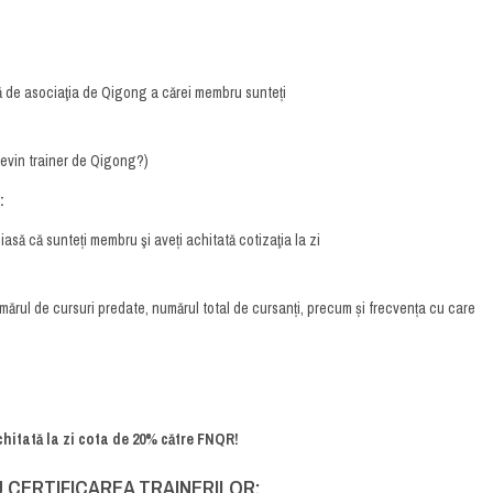
ă de asociaţia de Qigong a cărei membru sunteți
devin trainer de Qigong?)
:
iasă că sunteți membru şi aveți achitată cotizaţia la zi
mărul de cursuri predate, numărul total de cursanți, precum și frecvența cu care
chitată la zi cota de 20% către FNQR!
U CERTIFICAREA TRAINERILOR: