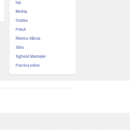
Iași
Mediaș
Oradea
Pitești
Rîmnicu Vâlcea
Sibiu
Sighetul Marmației
Practică online