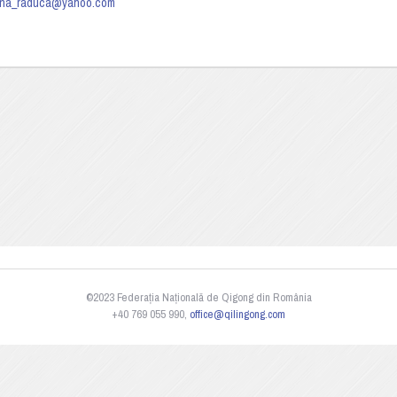
na_raduca@yahoo.com
©2023 Federația Națională de Qigong din România
+40 769 055 990,
office@qilingong.com