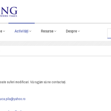
te
Activități
Resurse
Despre
i
oate suferi modificari. Vă rugăm să ne contactați.
luca.pila@yahoo.ro