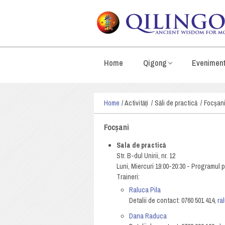
Home
Qigong
Evenimen
Home
Activități
Săli de practică
Focșan
Focșani
Sala de practică
Str. B-dul Unirii, nr. 12
Luni, Miercuri 19:00-20:30 - Programul p
Traineri:
Raluca Pila
Detalii de contact: 0760 501 414,
ra
Dana Raduca