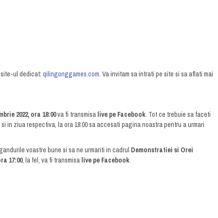
 site-ul dedicat:
qilingonggames.com
. Va invitam sa intrati pe site si sa aflati mai
mbrie 2022, ora 18:00
va fi transmisa
live pe Facebook
. Tot ce trebuie sa faceti
si in ziua respectiva, la ora 18:00 sa accesati pagina noastra pentru a urmari
gandurile voastre bune si sa ne urmariti in cadrul
Demonstratiei si Orei
ra 17:00
, la fel, va fi transmisa
live pe Facebook
.