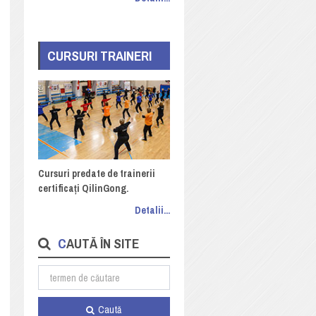
CURSURI TRAINERI
Cursuri predate de trainerii
certificați QilinGong.
Detalii...
CAUTĂ ÎN SITE
Caută