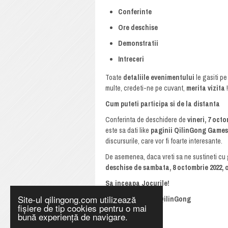
Conferinte
Ore deschise
Demonstratii
Intreceri
Toate
detaliile evenimentului
le gasiti pe
multe, credeti-ne pe cuvant,
merita vizita
!
Cum puteti participa si de la distanta
Conferinta de deschidere de
vineri, 7 octo
este sa dati like
paginii QilinGong Games
discursurile, care vor fi foarte interesante.
De asemenea, daca vreti sa ne sustineti cu 
deschise de sambata, 8 octombrie 2022, o
Sa inceapa Jocurile!
Site-ul qilingong.com utilizează
Echipa Jocurilor QilinGong
fișiere de tip cookies pentru o mai
bună experiență de navigare.