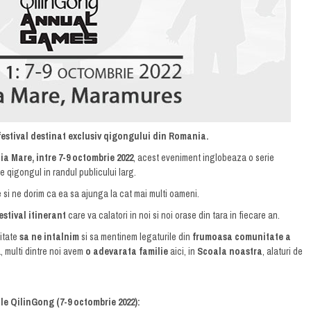
estival destinat exclusiv qigongului din Romania.
ia Mare, intre 7-9 octombrie 2022
, acest eveniment inglobeaza o serie
 qigongul in randul publicului larg.
si ne dorim ca ea sa ajunga la cat mai multi oameni.
estival itinerant
care va calatori in noi si noi orase din tara in fiecare an.
itate
sa ne intalnim
si sa mentinem legaturile din
frumoasa comunitate a
a, multi dintre noi avem
o adevarata familie
aici, in
Scoala noastra
, alaturi de
le QilinGong (7-9 octombrie 2022):