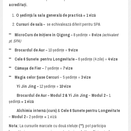
acreditați.
O ședință la sala generală de practică = 1 viză
Cursuri de sală –
se echivalează diferit pentru SPA
** MicroCurs de Inițiere în Qigong –
8 ședințe =
8 vize
(echivalent
pt. SPA)
** Brocardul de Aur –
10 ședințe =
9 vize
** Cele 6 Sunete pentru Longevitate –
6 ședințe (4 zile) =
4 vize
** Cămașa de Fier –
7 ședințe =
7 vize
** Magia celor Șase Cercuri
– 5 ședințe =
3 vize
Yi Jin Jing –
12 ședințe =
10 vize
Brocardul de Aur – Modul 2 & Yi Jin Jing
–
Modul 2 –
1
ședință
= 1 viză
Alchimia internă (curs)
&
Cele
6 Sunete pentru Longevitate
–
Modul 2 –
2 ședințe
=
1 viză
Nota:
La cursurile marcate cu două steluțe
(**)
, pot participa