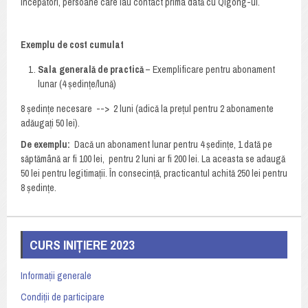
începători, persoane care iau contact prima dată cu Qigong-ul.
Exemplu de cost cumulat
Sala generală de practică
– Exemplificare pentru abonament
lunar (4 ședințe/lună)
8 ședințe necesare --> 2 luni (adică la prețul pentru 2 abonamente
adăugați 50 lei).
De exemplu:
Dacă un abonament lunar pentru 4 ședințe, 1 dată pe
săptămână ar fi 100 lei, pentru 2 luni ar fi 200 lei. La aceasta se adaugă
50 lei pentru legitimații. În consecință, practicantul achită 250 lei pentru
8 ședințe.
CURS INIȚIERE 2023
Informații generale
Condiții de participare