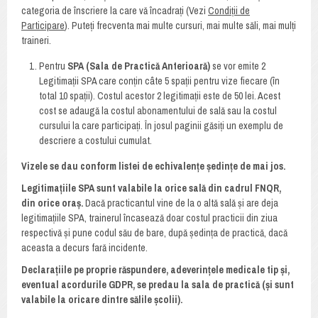
categoria de înscriere la care vă încadrați (Vezi
Condiții de
Participare
). Puteți frecventa mai multe cursuri, mai multe săli, mai mulți
traineri.
Pentru
SPA (Sala de Practică Anterioară)
se vor emite 2
Legitimații SPA care conțin câte 5 spații pentru vize fiecare (în
total 10 spații). Costul acestor 2 legitimații este de 50 lei. Acest
cost se adaugă la costul abonamentului de sală sau la costul
cursului la care participați. În josul paginii găsiți un exemplu de
descriere a costului cumulat.
Vizele se dau conform listei de echivalențe
ș
edințe de mai jos.
Legitimațiile SPA sunt valabile la orice sală din cadrul FNQR,
din orice oraș.
Dacă practicantul vine de la o altă sală și are deja
legitimațiile SPA, trainerul încasează doar costul practicii din ziua
respectivă și pune codul său de bare, după ședința de practică, dacă
aceasta a decurs fară incidente.
Declarațiile pe proprie răspundere, adeverințele medicale tip și,
eventual acordurile GDPR, se predau la sala de practică (și sunt
valabile la oricare dintre sălile școlii).