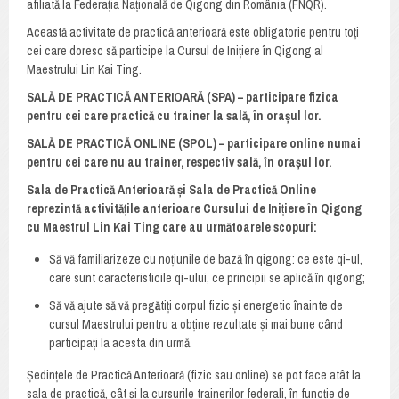
afiliată la Federația Națională de Qigong din România (FNQR).
Această activitate de practică anterioară este obligatorie pentru toți
cei care doresc să participe la Cursul de Inițiere în Qigong al
Maestrului Lin Kai Ting.
SALĂ DE PRACTICĂ ANTERIOARĂ (SPA) – participare fizica
pentru cei care practică cu trainer la sală, în orașul lor.
SALĂ DE PRACTICĂ ONLINE (SPOL) – participare online numai
pentru cei care nu au trainer, respectiv sală, în orașul lor.
Sala de Practică
Anterioară și Sala de Practică Online
reprezintă activită
ț
ile anterioare Cursului de Ini
ț
iere în Qigong
cu Maestrul Lin Kai Ting care au următoarele scopuri:
Să vă familiarizeze cu noțiunile de bază în qigong: ce este qi-ul,
care sunt caracteristicile qi-ului, ce principii se aplică în qigong;
Să vă ajute să vă preg
ă
tiți corpul fizic și energetic înainte de
cursul Maestrului pentru a obține rezultate și mai bune când
participați la acesta din urmă.
Ședințele de Practică Anterioară (fizic sau online) se pot face atât la
sala de practică, cât și la cursurile trainerilor federali, în funcție de