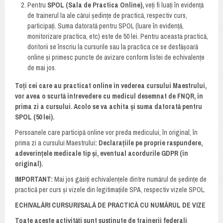
Pentru
SPOL (Sala de Practica Online),
veți fi luați în evidență
de trainerul la ale cărui ședințe de practică, respectiv curs,
participați. Suma datorată pentru SPOL (luare în evidență,
monitorizare practica, etc) este de 50 lei. Pentru aceasta practică,
doritorii se înscriu la cursurile sau la practica ce se desfășoară
online și primesc puncte de avizare conform listei de echivalențe
de mai jos.
Toți cei care au practicat online în vederea cursului Maestrului,
vor avea o scurtă întrevedere cu medicul desemnat de FNQR, în
prima zi a cursului. Acolo se va achita și suma datorată pentru
SPOL (50 lei).
Persoanele care participă online vor preda medicului, în original, în
prima zi a cursului Maestrului
: Declarațiile pe proprie raspundere,
adeverințele medicale tip și, eventual acordurile GDPR (în
original).
IMPORTANT:
Mai jos găsiți echivalențele dintre numărul de ședințe de
practică per curs și vizele din legitimațiile SPA, respectiv vizele SPOL.
ECHIVALĂRI CURSURI/SALĂ DE PRACTICĂ CU NUMĂRUL DE VIZE
Toate aceste activități sunt susținute de trainerii federali