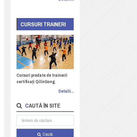
CURSURI TRAINERI
Cursuri predate de trainerii
certificați QilinGong.
Detalii...
CAUTĂ ÎN SITE
Caută