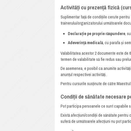
Activități cu prezență fizică (curs
Suplimentar față de condițiile cerute pentru a
trainerului/organizatorului următoarele docu
Declarație pe proprie răspundere
, s
Adeverință medicală
, cu parafa și se
Valabilitatea acestor 2 documente este de 6 l
termen de valabilitate să fie redus sau prelu
De asemenea, e posibil ca anumite activități 
anunțul respectivei activități.
Pentru cursurile susținute de către Maestrul
Condiții de sănătate necesare pe
Pot participa persoanele ce sunt capabile să
Există afecțiuni/condiții de sănătate pentru 
suferă de următoarele afecțiuni nu pot parti