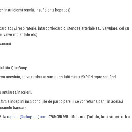
r, insuficienţă renală, insuficienţă hepatică)
cardiacă şi respiratorie, infarct miocardic, stenoze arteriale sau valvulare, cei cu
e, valve implantate etc)
sarcină
tul tău QilinGong.
eperea acestuia, se va rambursa suma achitată minus 20 RON reprezentând
 anularea înscrierii.
ră a îndeplini însă condițiile de participare, li se vor returna banii în același
sioanele bancare.
R. la
register@qilingong.com
,
0769 055 995 – Melania Țiulete, luni-vineri, între