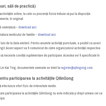
uri, săli de practică)
ctivitățile online, la cele cu prezență fizică trebuie să pui la dispoziție
mente, în original:
ub semnătură –
download aici
mnătura medicului de familie –
download aici
uni de la data emiterii. Pentru anumite activități punctuale, e posibil ca acest
ngit. Acest aspect va fi comunicat de către organizatorul activității respective.
să necesite condiții suplimentare de participare. Acestea vor fi specificate în
 Lin Kai Ting, documentele semnate se trimit la
register@qilingong.com
.
ntru participarea la activitățile QilinGong
 efectueze efort fizic de intensitate medie.
care participarea la activitățile QilinGong nu este indicată și drept urmare cei ce
cipa: