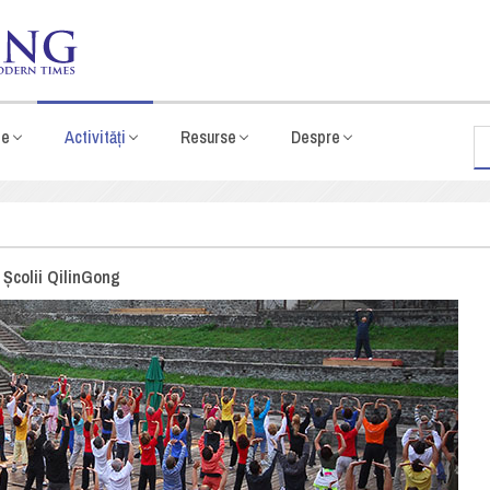
te
Activități
Resurse
Despre
e Școlii QilinGong