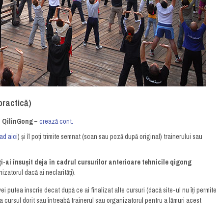
 practică)
t QilinGong
–
crează cont.
ad aici
) și îl poți trimite semnat (scan sau poză după original) trainerului sau
ți-ai însușit deja în cadrul cursurilor anterioare tehnicile qigong
izatorul dacă ai neclarități).
ei putea inscrie decat după ce ai finalizat alte cursuri (dacă site-ul nu îți permite
 la cursul dorit sau întreabă trainerul sau organizatorul pentru a lămuri acest