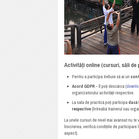
Activități online (cursuri, săli de
Pentru a participa trebuie să ai un
con
Acord GDPR
– îl poți descărca (
downlo
organizatorului activității respective.
La sala de practică poți participa
dacă 
respective
(întreabă trainerul sau organ
La unele cursuri de nivel mai avansat nu te v
înscrierea, verifică condițiile de participare
aspect).