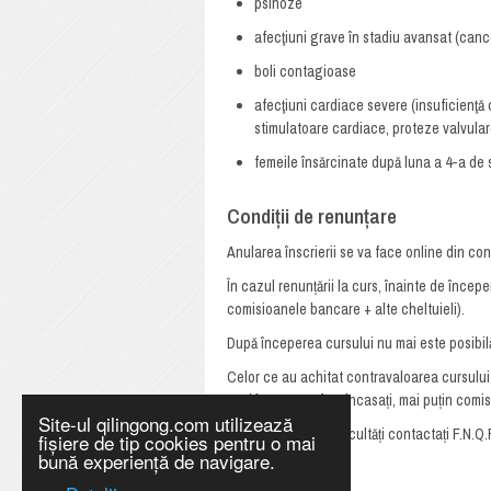
psihoze
afecţiuni grave în stadiu avansat (cance
boli contagioase
afecţiuni cardiace severe (insuficienţă 
stimulatoare cardiace, proteze valvular
femeile însărcinate după luna a 4-a de 
Condiții de renunțare
Anularea înscrierii se va face online din con
În cazul renunțării la curs, înainte de înc
comisioanele bancare + alte cheltuieli).
După începerea cursului nu mai este posibilă
Celor ce au achitat contravaloarea cursului fă
mod în care au fost încasați, mai puțin comi
Site-ul qilingong.com utilizează
Dacă întâmpinați dificultăți contactați F.N.Q.
fișiere de tip cookies pentru o mai
bună experiență de navigare.
orele 10:00-19:00
.