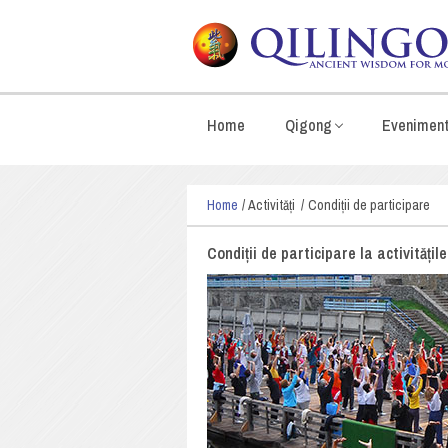
Home
Qigong
Evenimen
Home
Activități
Condiții de participare
Condiții de participare la activitățil