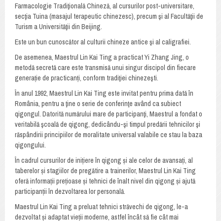
Farmacologie Tradiţională Chineză, al cursurilor post-universitare,
secţia Tuina (masajul terapeutic chinezesc), precum şi al Facultăţii de
Turism a Universităţii din Beijing.
Este un bun cunoscător al culturii chineze antice şi al caligrafiei.
De asemenea, Maestrul Lin Kai Ting a practicat Yi Zhang Jing, o
metodă secretă care este transmisă unui singur discipol din fiecare
generație de practicanți, conform tradiţiei chinezeşti.
În anul 1992, Maestrul Lin Kai Ting este invitat pentru prima dată în
România, pentru a ţine o serie de conferinţe având ca subiect
qigongul. Datorită numărului mare de participanţi, Maestrul a fondat o
veritabilă şcoală de qigong, dedicându-şi timpul predării tehnicilor şi
răspândirii principiilor de moralitate universal valabile ce stau la baza
qigongului.
În cadrul cursurilor de inițiere în qigong și ale celor de avansați, al
taberelor și stagiilor de pregătire a trainerilor, Maestrul Lin Kai Ting
oferă informații prețioase și tehnici de înalt nivel din qigong și ajută
participanții în dezvoltarea lor personală.
Maestrul Lin Kai Ting a preluat tehnici străvechi de qigong, le-a
dezvoltat și adaptat vieții moderne, astfel încât să fie cât mai