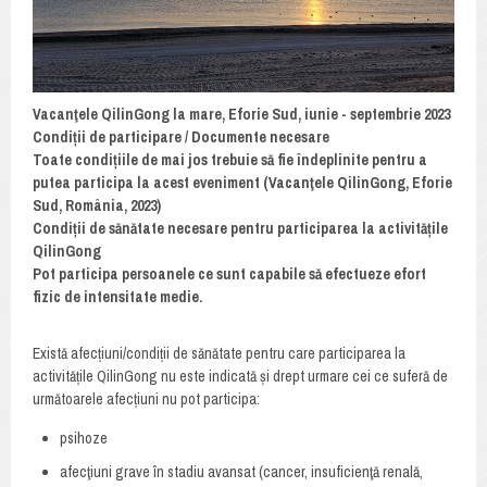
Vacanţele QilinGong la mare, Eforie Sud, iunie - septembrie 2023
Condiții de participare / Documente necesare
Toate condițiile de mai jos trebuie să fie îndeplinite pentru a
putea participa la acest eveniment (Vacanţele QilinGong, Eforie
Sud, România, 2023)
Condiții de sănătate necesare pentru participarea la activitățile
QilinGong
Pot participa persoanele ce sunt capabile să efectueze efort
fizic de intensitate medie.
Există afecțiuni/condiții de sănătate pentru care participarea la
activitățile QilinGong nu este indicată și drept urmare cei ce suferă de
următoarele afecțiuni nu pot participa:
psihoze
afecţiuni grave în stadiu avansat (cancer, insuficienţă renală,