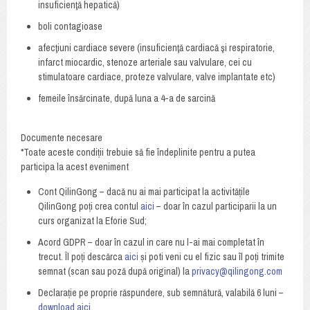
insuficienţă hepatică)
boli contagioase
afecţiuni cardiace severe (insuficienţă cardiacă şi respiratorie,
infarct miocardic, stenoze arteriale sau valvulare, cei cu
stimulatoare cardiace, proteze valvulare, valve implantate etc)
femeile însărcinate, după luna a 4-a de sarcină
Documente necesare
*Toate aceste condiții trebuie să fie îndeplinite pentru a putea
participa la acest eveniment
Cont QilinGong – dacă nu ai mai participat la activitățile
QilinGong poți crea contul
aici
– doar în cazul participarii la un
curs organizat la Eforie Sud;
Acord GDPR – doar în cazul in care nu l-ai mai completat în
trecut. Îl poți descărca
aici
și poti veni cu el fizic sau îl poți trimite
semnat (scan sau poză după original) la
privacy@qilingong.com
Declarație pe proprie răspundere, sub semnătură, valabilă 6 luni –
download aici