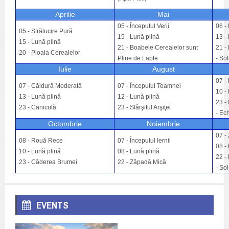
Aprilie
Mai
05 - Începutul Verii
06 - 
05 - Strălucire Pură
15 - Lună plină
13 - 
15 - Lună plină
21 - Boabele Cerealelor sunt
21 - M
20 - Ploaia Cerealelor
Pline de Lapte
- Sols
Iulie
August
07 - 
07 - Căldură Moderată
07 - Începutul Toamnei
10 - 
13 - Lună plină
12 - Lună plină
23 - 
23 - Caniculă
23 - Sfârşitul Arşiţei
- Ech
Octombrie
Noiembrie
0
7 -
08 - Rouă Rece
07 - Începutul Iernii
08 - 
10 - Lună plină
08 - Lună plină
22 - M
23 - Căderea Brumei
22 - Zăpadă Mică
- Sols
EVENTS