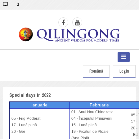
Română
Login
Special days in 2022
Ianuarie
Februarie
0
1 - Anul Nou Chinezesc
05 - 
05 - Frig Moderat
04 - Începutul Primăverii
17 - 
17 - Lună plină
15 - Lună plină
20 - 
20 - Ger
19 - Picături de Ploaie
- Ech
(Apa Ploii)