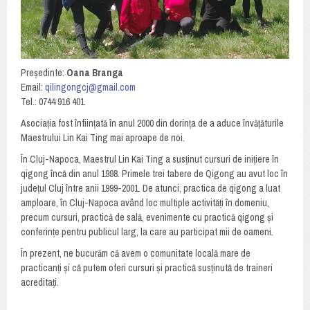
Președinte:
Oana Branga
Email:
qilingongcj@gmail.com
Tel.: 0744 916 401
Asociația fost înființată în anul 2000 din dorința de a aduce învățăturile
Maestrului Lin Kai Ting mai aproape de noi.
În Cluj-Napoca, Maestrul Lin Kai Ting a susținut cursuri de inițiere în
qigong încă din anul 1998. Primele trei tabere de Qigong au avut loc în
județul Cluj între anii 1999-2001. De atunci, practica de qigong a luat
amploare, în Cluj-Napoca având loc multiple activități în domeniu,
precum cursuri, practică de sală, evenimente cu practică qigong și
conferințe pentru publicul larg, la care au participat mii de oameni.
În prezent, ne bucurăm că avem o comunitate locală mare de
practicanți și că putem oferi cursuri și practică susținută de traineri
acreditați.